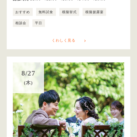
おすすめ
無料試食
模擬挙式
模擬披露宴
相談会
平日
くわしく見る
8/27
(木)