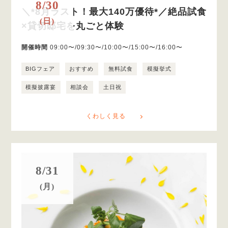
8/30
＼*8月ラスト！最大140万優待*／絶品試食
(日)
×貸切邸宅を丸ごと体験
開催時間
09:00〜/09:30〜/10:00〜/15:00〜/16:00〜
BIGフェア
おすすめ
無料試食
模擬挙式
模擬披露宴
相談会
土日祝
くわしく見る
8/31
(月)