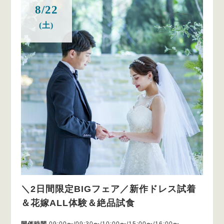
8/22
(土)
＼2日間限定BIGフェア／新作ドレス試着
＆花嫁ALL体験＆絶品試食