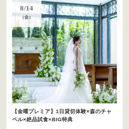
8/14
(金)
【金曜プレミア】1日貸切体験×森のチャ
ペル×絶品試食×BIG特典