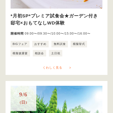
*月初SP*プレミア試食会★ガーデン付き
邸宅×おもてなしWD体験
開催時間
09:00〜/09:30〜/10:00〜/15:00〜/16:00〜
BIGフェア
おすすめ
無料試食
模擬挙式
模擬披露宴
相談会
土日祝
くわしく見る
9/6
(日)