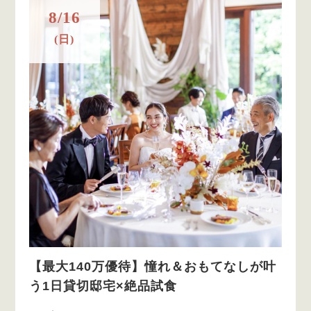
8/16
(日)
【最大140万優待】憧れ＆おもてなしが叶
う1日貸切邸宅×絶品試食