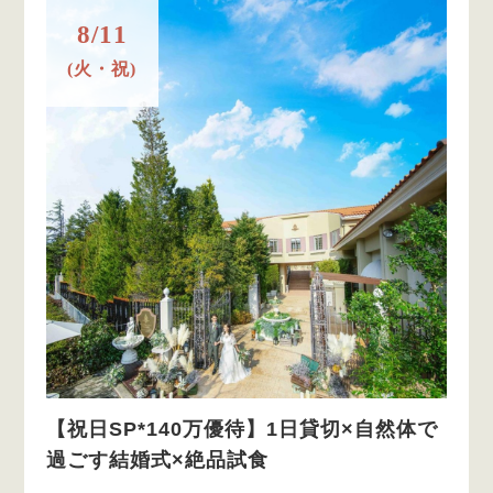
8/11
(火・祝)
【祝日SP*140万優待】1日貸切×自然体で
過ごす結婚式×絶品試食