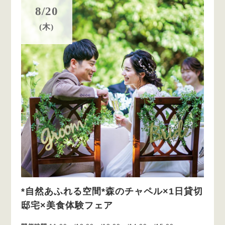
8/20
(木)
*自然あふれる空間*森のチャペル×1日貸切
邸宅×美食体験フェア