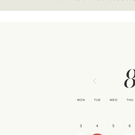
MON
TUE
WED
THU
3
4
5
6