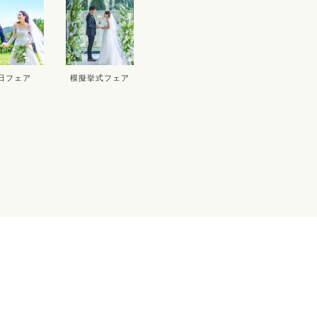
17
18
19
20
12
1
24
25
26
27
19
2
26
2
日フェア
模擬挙式フェア