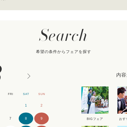
Search
希望の条件からフェアを探す
8
内容
FRI
SAT
SUN
MON
TUE
WE
1
2
1
2
7
8
9
7
8
9
BIGフェア
おす