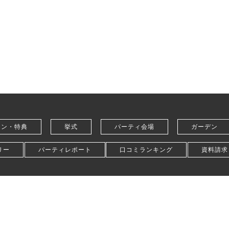
ラン・特典
挙式
パーティ会場
ガーデン
リー
パーティレポート
口コミランキング
資料請求
シーポリシー
採用情報
お役立ちコラム