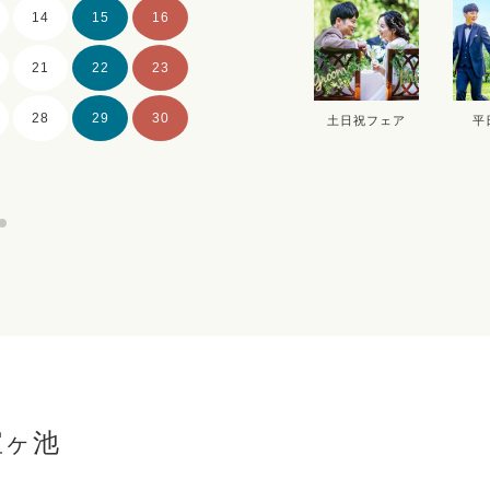
14
15
16
14
15
16
21
22
23
21
22
23
28
29
30
28
29
30
土日祝フェア
平
宝ヶ池