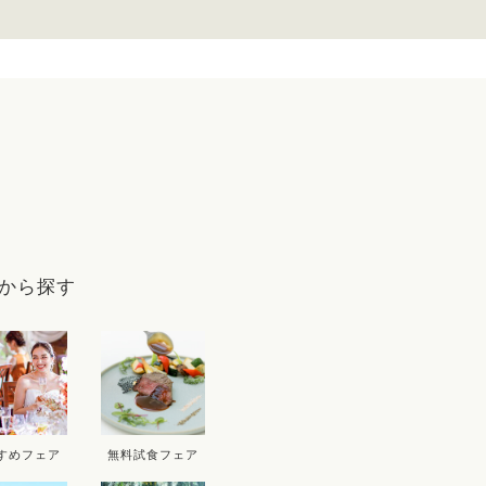
9
から探す
D
THU
FRI
SAT
SUN
MON
T
3
4
5
6
10
11
12
13
5
すめフェア
無料試食フェア