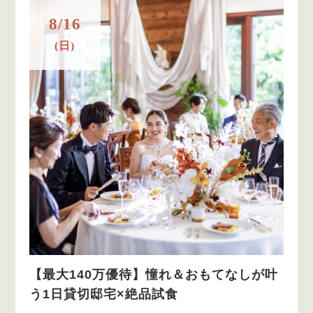
8/16
(日)
【最大140万優待】憧れ＆おもてなしが叶
う1日貸切邸宅×絶品試食