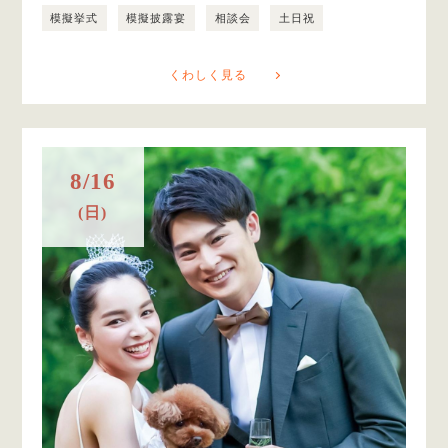
模擬挙式
模擬披露宴
相談会
土日祝
くわしく見る
8/16
(日)